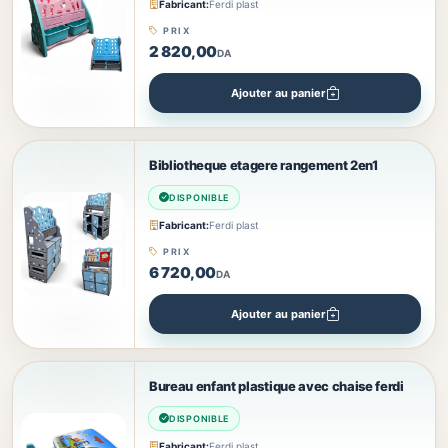
Fabricant:
Ferdi plast
PRIX
2 820,00
DA
Ajouter au panier
Bibliotheque etagere rangement 2en1
DISPONIBLE
Fabricant:
Ferdi plast
PRIX
6 720,00
DA
Ajouter au panier
Bureau enfant plastique avec chaise ferdi
DISPONIBLE
Fabricant:
Ferdi plast