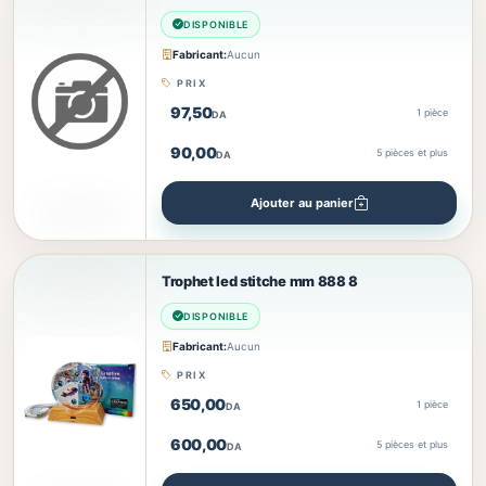
DISPONIBLE
Fabricant:
Aucun
PRIX
97,50
1 pièce
DA
90,00
5
pièces et plus
DA
Ajouter au panier
Trophet led stitche mm 888 8
DISPONIBLE
Fabricant:
Aucun
PRIX
650,00
1 pièce
DA
600,00
5
pièces et plus
DA