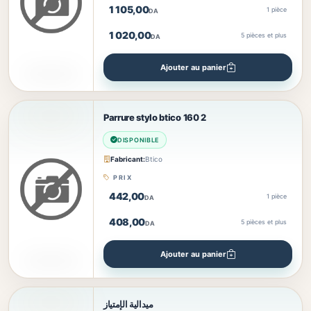
1 105,00
1 pièce
DA
1 020,00
5
pièces et plus
DA
Ajouter au panier
Parrure stylo btico 160 2
DISPONIBLE
Fabricant:
Btico
PRIX
442,00
1 pièce
DA
408,00
5
pièces et plus
DA
Ajouter au panier
ميدالية الإمتياز