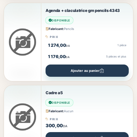
Agenda + claculatrice gm pencils 4343
DISPONIBLE
Fabricant:
Pencils
PRIX
1 274,00
1 pièce
DA
1 176,00
5
pièces et plus
DA
Ajouter au panier
Cadre a5
DISPONIBLE
Fabricant:
Aucun
PRIX
300,00
DA