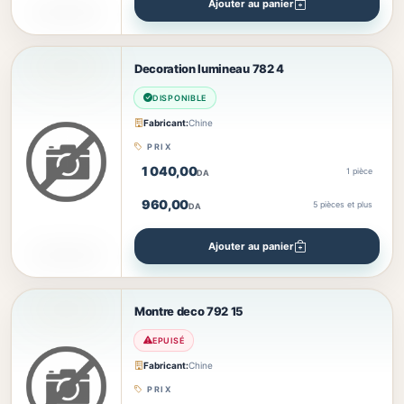
Ajouter au panier
Decoration lumineau 782 4
DISPONIBLE
Fabricant:
Chine
PRIX
1 040,00
1 pièce
DA
960,00
5
pièces et plus
DA
Ajouter au panier
Montre deco 792 15
EPUISÉ
Fabricant:
Chine
PRIX