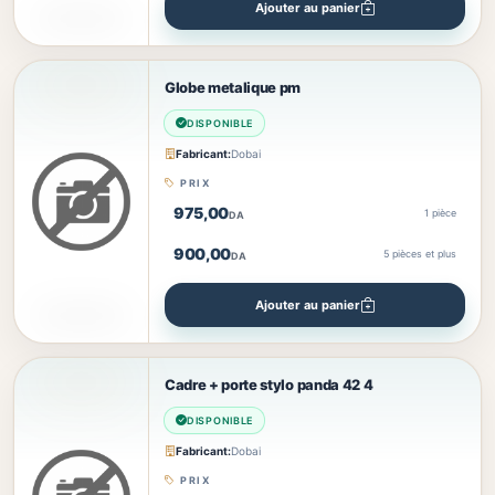
Ajouter au panier
Globe metalique pm
DISPONIBLE
Fabricant:
Dobai
PRIX
975,00
1 pièce
DA
900,00
5
pièces et plus
DA
Ajouter au panier
Cadre + porte stylo panda 42 4
DISPONIBLE
Fabricant:
Dobai
PRIX