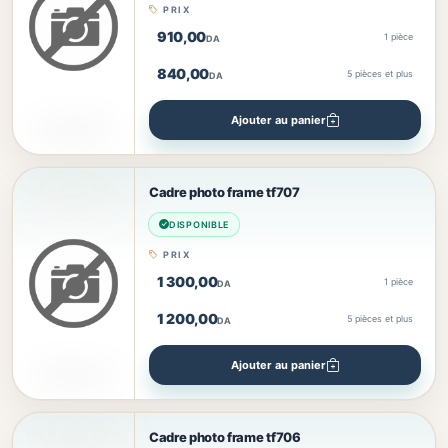
PRIX
910,00
1 pièce
DA
840,00
5
pièces et plus
DA
Ajouter au panier
Cadre photo frame tf707
DISPONIBLE
PRIX
1 300,00
1 pièce
DA
1 200,00
5
pièces et plus
DA
Ajouter au panier
Cadre photo frame tf706