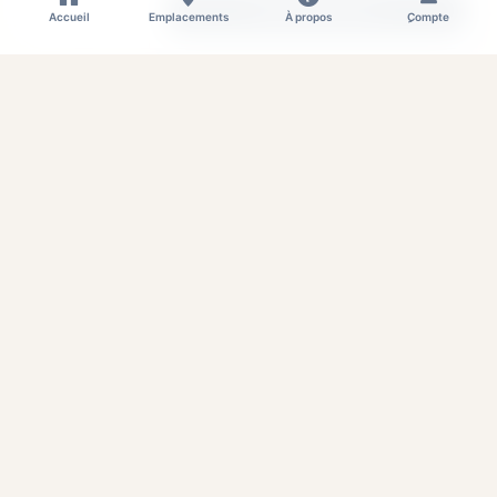
Ajouter au panier
Accueil
Emplacements
À propos
ِCompte
Sachet cadeau hello hl063.070
DISPONIBLE
Fabricant:
Hello
PRIX
126,00
1 pièce
DA
117,00
12
pièces et plus
DA
Ajouter au panier
Cadre a5 3d
EPUISÉ
Fabricant:
Aucun
PRIX