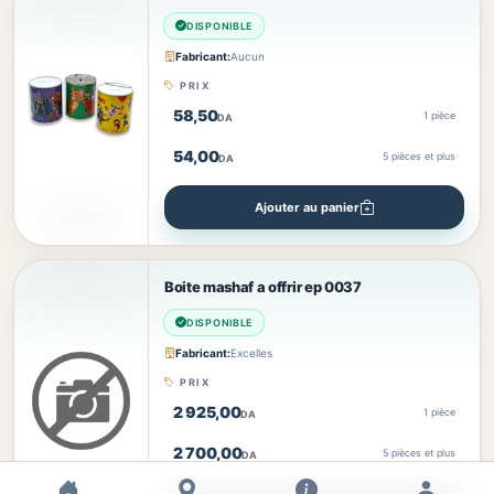
DISPONIBLE
Fabricant:
Aucun
PRIX
58,50
1 pièce
DA
54,00
5
pièces et plus
DA
Ajouter au panier
Boite mashaf a offrir ep 0037
DISPONIBLE
Fabricant:
Excelles
PRIX
2 925,00
1 pièce
DA
2 700,00
5
pièces et plus
DA