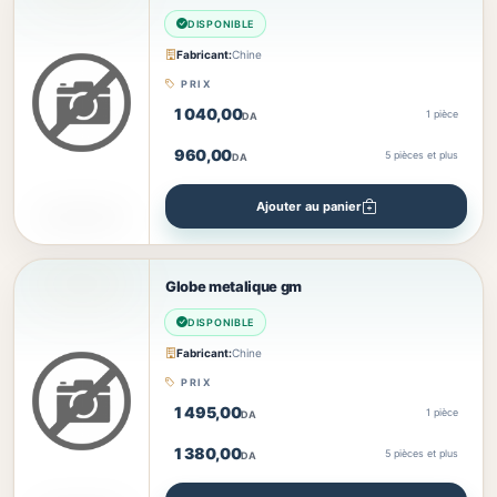
DISPONIBLE
Fabricant:
Chine
PRIX
1 040,00
1 pièce
DA
960,00
5
pièces et plus
DA
Ajouter au panier
Globe metalique gm
DISPONIBLE
Fabricant:
Chine
PRIX
1 495,00
1 pièce
DA
1 380,00
5
pièces et plus
DA