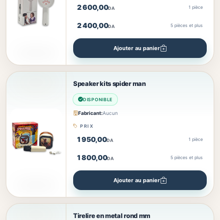
2 600,00
1 pièce
DA
2 400,00
5
pièces et plus
DA
Ajouter au panier
Speaker kits spider man
DISPONIBLE
Fabricant:
Aucun
PRIX
1 950,00
1 pièce
DA
1 800,00
5
pièces et plus
DA
Ajouter au panier
Tirelire en metal rond mm