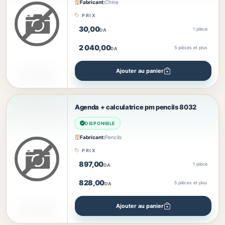
Fabricant:
Chine
PRIX
30,00
1 pièce
DA
2 040,00
5
pièces et plus
DA
Ajouter au panier
Agenda + calculatrice pm pencils 8032
DISPONIBLE
Fabricant:
Pencils
PRIX
897,00
1 pièce
DA
828,00
5
pièces et plus
DA
Ajouter au panier