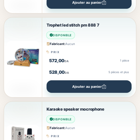
Ajouter au panier
Trophet led stitch pm 888 7
DISPONIBLE
Fabricant:
Aucun
PRIX
572,00
1 pièce
DA
528,00
5
pièces et plus
DA
Ajouter au panier
Karaoke speaker mocrophone
DISPONIBLE
Fabricant:
Aucun
PRIX