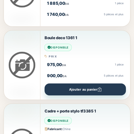
1 885,00
1 pièce
DA
1 740,00
5
pièces et plus
DA
Boule deco 1361 1
DISPONIBLE
PRIX
975,00
1 pièce
DA
900,00
5
pièces et plus
DA
Ajouter au panier
Cadre + porte stylo tf3385 1
DISPONIBLE
Fabricant:
Chine